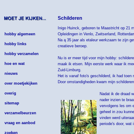
Schilderen
Inigo Huinck, geboren te Maastricht op 21 
hobby algemeen
Opleidingen in Venlo, Zwitserland, Rotterda
Na ą 35 jaar als etaleur werkzaam te zijn ge
hobby links
creatieve beroep.
hobby verzamelen
Nu is er meer tijd voor mijn hobby: schildere
hoe en wat
maak ik etsen. Mijn eerste werk waar ik me
Zuid-Limburg.
nieuws
Het is vanaf foto's geschilderd, ik had toen
Door omstandigheden kwam mijn schilderen e
over moetjekijken
overig
Nadat ik de draad w
nader inzien te bra
sitemap
vervolgens les om ee
geheel in zou kunne
verzamelbeurzen
vinden werd uiteraa
vraag en aanbod
periode's door, wat 
zoeken