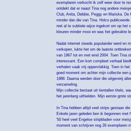
exemplaren verkocht ik zelf weer door te re
ontdekt dat er naast Tina nog andere meisjes
Club, Anita, Debbie, Peggy en Mariska. De la
minder dan die van Tina. Holco publiceerde
niet al te subtiele wijze ingekort om op het
kleuren minder mooi en was het gebruikte le
Nadat internet steeds populairder werd en 
verkopen, lukte het om de laatste ontbreken
van 1967 tot en met eind 2004. Toen Tina s
interessant. Een kort compleet verhaal bied
verhalen vaak vrij oppervlakkig. Toen in he
goed moment om achter mijn collectie een pu
1988. Daarna werden door die uitgeverij all
verzameling.
Mijn collectie bestaat uit tientallen titels
het jarenlang uithielden. Mijn eerste grote st
In Tina hebben altijd veel strips gestaan di
Enkele jaren geleden ben ik begonnen met he
'50 heel veel Engelse stripbladen voor meisje
moment van schrijven nog 26 exemplaren mo