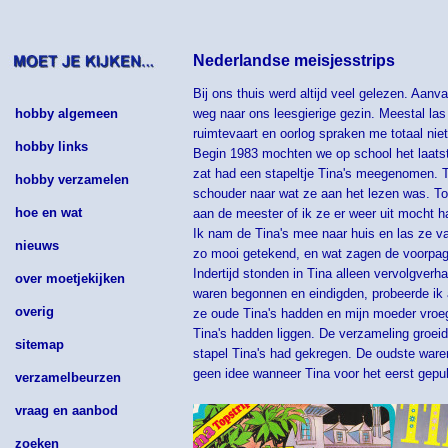
Nederlandse meisjesstrips
Bij ons thuis werd altijd veel gelezen. Aa
hobby algemeen
weg naar ons leesgierige gezin. Meestal las
ruimtevaart en oorlog spraken me totaal nie
hobby links
Begin 1983 mochten we op school het laatste
zat had een stapeltje Tina's meegenomen. Te
hobby verzamelen
schouder naar wat ze aan het lezen was. Toe
hoe en wat
aan de meester of ik ze er weer uit mocht ha
Ik nam de Tina's mee naar huis en las ze va
nieuws
zo mooi getekend, en wat zagen de voorpagin
Indertijd stonden in Tina alleen vervolgver
over moetjekijken
waren begonnen en eindigden, probeerde ik 
overig
ze oude Tina's hadden en mijn moeder vroeg
Tina's hadden liggen. De verzameling groeid
sitemap
stapel Tina's had gekregen. De oudste waren 
geen idee wanneer Tina voor het eerst gepu
verzamelbeurzen
vraag en aanbod
zoeken