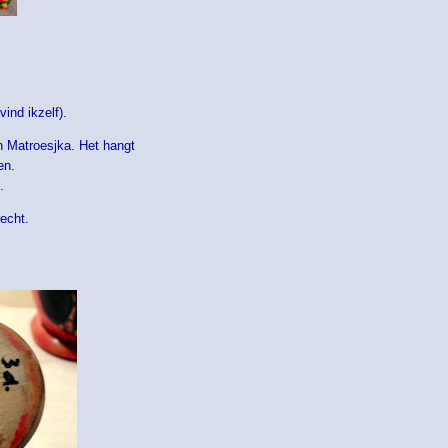
ind ikzelf).
 Matroesjka. Het hangt
en.
.
echt.