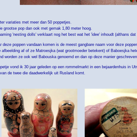
ter variaties met meer dan 50 poppetjes.
s de grootse pop dan ook met gemak 1,80 meter hoog.
ming 'nesting dolls' verklaart nog het best wat het 'idee' inhoudt (althans dat v
ar deze poppen vandaan komen is de meest gangbare naam voor deze poppen
e afbeelding af of ze Matroesjka (wat grootmoeder betekent) of Baboesjka het
and worden ze ook wel Babouska genoemd en dan op deze manier geschreven
ppetje vond ik 30 jaar geleden op een rommelmarkt in een bejaardenhuis in Utr
 van de twee die daadwerkelijk uit Rusland komt.