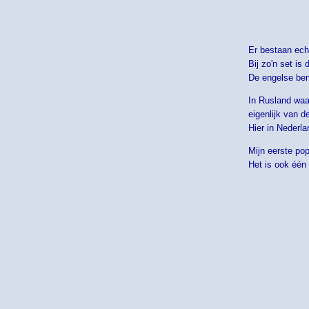
Er bestaan ech
Bij zo'n set i
De engelse bena
In Rusland wa
eigenlijk van d
Hier in Nederl
Mijn eerste po
Het is ook één