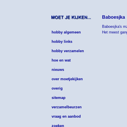
Baboesjka
Baboesjka's mzi
hobby algemeen
Het meest gangb
hobby links
hobby verzamelen
hoe en wat
nieuws
over moetjekijken
overig
sitemap
verzamelbeurzen
vraag en aanbod
zoeken