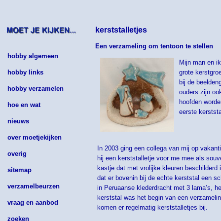
kerststalletjes
Een verzameling om tentoon te stellen
hobby algemeen
Mijn man en ik
hobby links
grote kerstgro
bij de beeldeng
hobby verzamelen
ouders zijn oo
hoofden worden
hoe en wat
eerste kerstst
nieuws
over moetjekijken
In 2003 ging een collega van mij op vakanti
overig
hij een kerststalletje voor me mee als souven
kastje dat met vrolijke kleuren beschilderd 
sitemap
dat er bovenin bij de echte kerststal een s
verzamelbeurzen
in Peruaanse klederdracht met 3 lama’s, h
kerststal was het begin van een verzameling 
vraag en aanbod
komen er regelmatig kerststalletjes bij.
zoeken