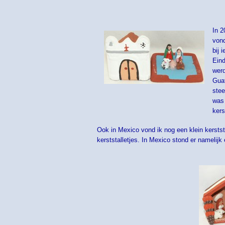
In 2
vond
bij 
Eind
werd
Guat
stee
was 
kers
Ook in Mexico vond ik nog een klein kerststal
kerststalletjes. In Mexico stond er namelijk